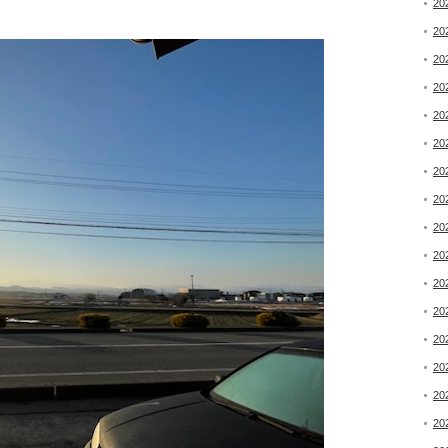
20
20
20
20
20
20
20
20
20
20
20
20
20
20
20
20