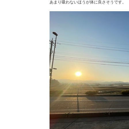
あまり吸わないほうが体に良さそうです。