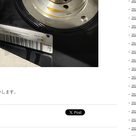
20
20
20
20
20
20
20
20
20
20
20
いします。
20
20
20
20
20