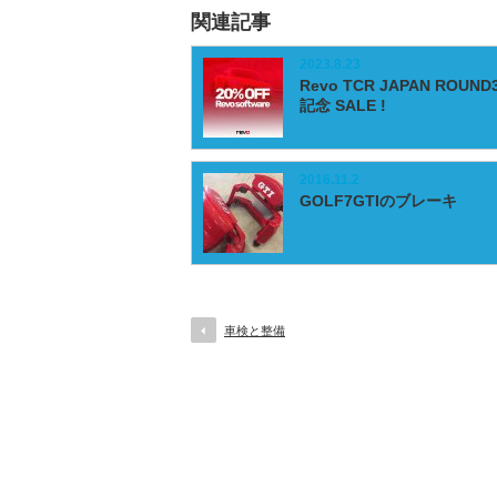
関連記事
2023.8.23
Revo TCR JAPAN ROUND
記念 SALE !
2016.11.2
GOLF7GTIのブレーキ
車検と整備