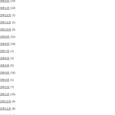
24年4月
(24)
24年1月
(10)
23年12月
(1)
23年11月
(1)
23年10月
(5)
23年9月
(21)
23年8月
(18)
23年7月
(1)
23年6月
(3)
23年5月
(5)
23年4月
(16)
23年3月
(1)
23年2月
(7)
23年1月
(16)
22年12月
(6)
22年11月
(8)