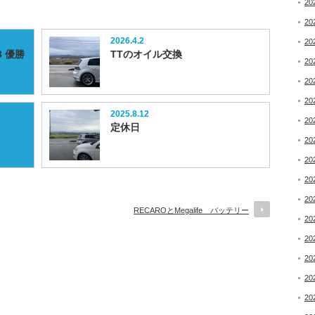
20
20
2026.4.2
20
3 優勝
TTのオイル交換
20
20
20
2025.8.12
20
定休日
20
20
20
20
RECAROとMegalife バッテリー
20
20
20
20
20