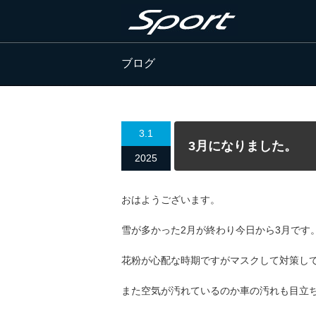
ブログ
3.1
3月になりました。
2025
おはようございます。
雪が多かった2月が終わり今日から3月です
花粉が心配な時期ですがマスクして対策し
また空気が汚れているのか車の汚れも目立