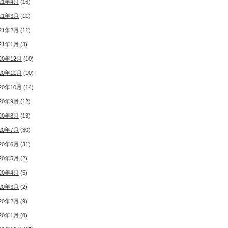
21年4月
(16)
21年3月
(11)
21年2月
(11)
21年1月
(3)
20年12月
(10)
20年11月
(10)
20年10月
(14)
20年9月
(12)
20年8月
(13)
20年7月
(30)
20年6月
(31)
20年5月
(2)
20年4月
(5)
20年3月
(2)
20年2月
(9)
20年1月
(8)