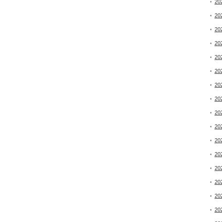
20
20
20
20
20
20
20
20
20
20
20
20
20
20
20
20