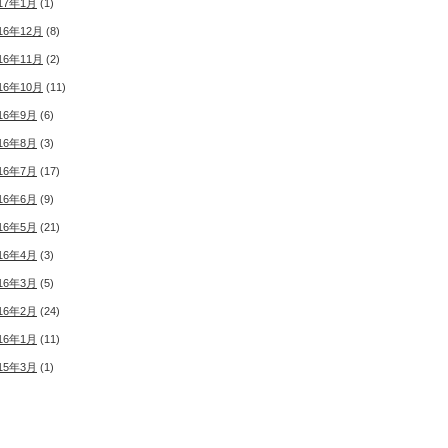
17年1月
(1)
16年12月
(8)
16年11月
(2)
16年10月
(11)
16年9月
(6)
16年8月
(3)
16年7月
(17)
16年6月
(9)
16年5月
(21)
16年4月
(3)
16年3月
(5)
16年2月
(24)
16年1月
(11)
15年3月
(1)