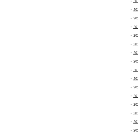
20
20
20
20
20
20
20
20
20
20
20
20
20
20
20
20