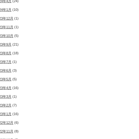
24年4月
(24)
24年1月
(10)
23年12月
(1)
23年11月
(1)
23年10月
(5)
23年9月
(21)
23年8月
(18)
23年7月
(1)
23年6月
(3)
23年5月
(5)
23年4月
(16)
23年3月
(1)
23年2月
(7)
23年1月
(16)
22年12月
(6)
22年11月
(8)