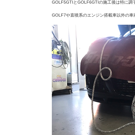
GOLF5GTIとGOLF6GTIの施工後は特
GOLF7や直噴系のエンジン搭載車以外の