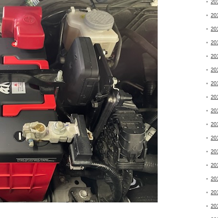
20
20
20
20
20
20
20
20
20
20
20
20
20
20
20
20