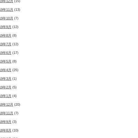
19年12月
(15)
19年11月
(13)
19年10月
(7)
19年9月
(12)
19年8月
(8)
19年7月
(12)
19年6月
(17)
19年5月
(8)
19年4月
(25)
19年3月
(1)
19年2月
(5)
19年1月
(4)
18年12月
(20)
18年11月
(7)
18年9月
(3)
18年8月
(10)