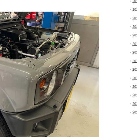
20
20
20
20
20
20
20
20
20
20
20
20
20
20