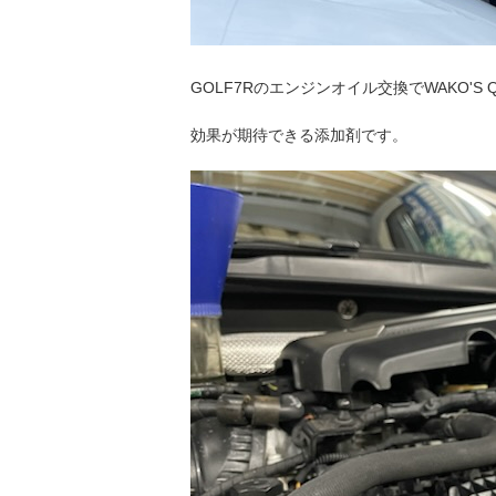
GOLF7Rのエンジンオイル交換でWAKO'S 
効果が期待できる添加剤です。