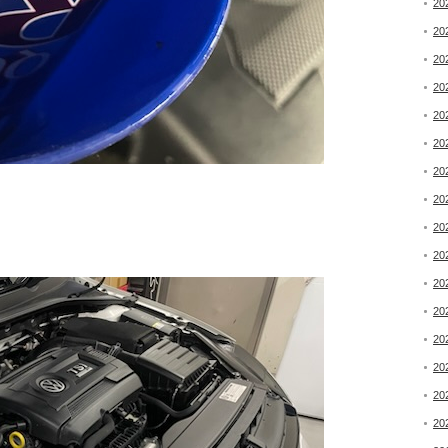
20
20
20
20
20
20
20
20
。
20
20
20
20
20
20
20
20