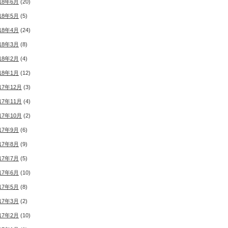
18年6月
(20)
18年5月
(5)
18年4月
(24)
18年3月
(8)
18年2月
(4)
18年1月
(12)
17年12月
(3)
17年11月
(4)
17年10月
(2)
17年9月
(6)
17年8月
(9)
17年7月
(5)
17年6月
(10)
17年5月
(8)
17年3月
(2)
17年2月
(10)