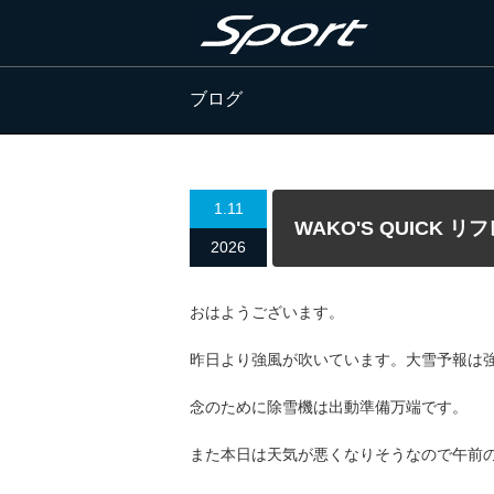
ブログ
1.11
WAKO'S QUICK 
2026
おはようございます。
昨日より強風が吹いています。大雪予報は
念のために除雪機は出動準備万端です。
また本日は天気が悪くなりそうなので午前