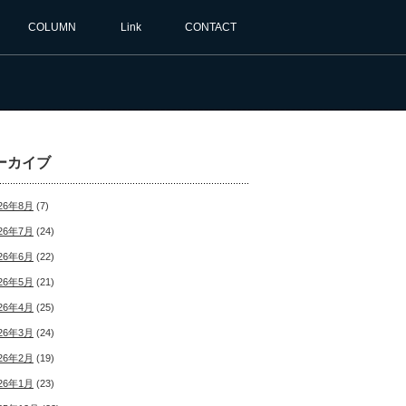
N
COLUMN
Link
CONTACT
ーカイブ
26年8月
(7)
26年7月
(24)
26年6月
(22)
26年5月
(21)
26年4月
(25)
26年3月
(24)
26年2月
(19)
26年1月
(23)