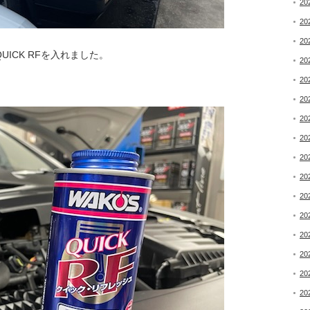
20
20
20
QUICK RFを入れました。
20
20
20
20
20
20
20
20
20
20
20
20
20