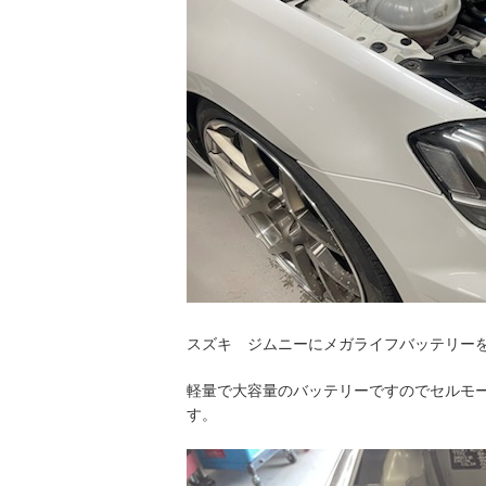
スズキ ジムニーにメガライフバッテリー
軽量で大容量のバッテリーですのでセルモ
す。