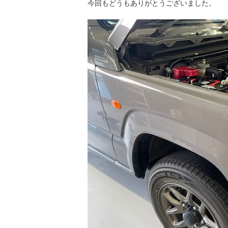
今回もどうもありがとうございました。