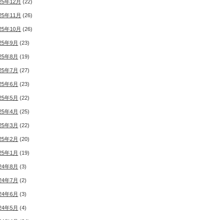
25年12月
(22)
25年11月
(26)
25年10月
(26)
25年9月
(23)
25年8月
(19)
25年7月
(27)
25年6月
(23)
25年5月
(22)
25年4月
(25)
25年3月
(22)
25年2月
(20)
25年1月
(19)
24年8月
(3)
24年7月
(2)
24年6月
(3)
24年5月
(4)