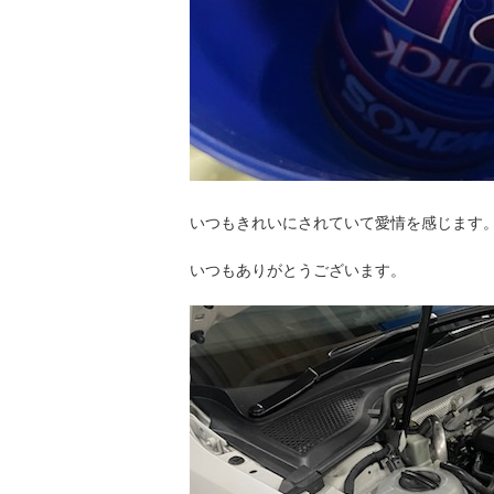
いつもきれいにされていて愛情を感じます
いつもありがとうございます。