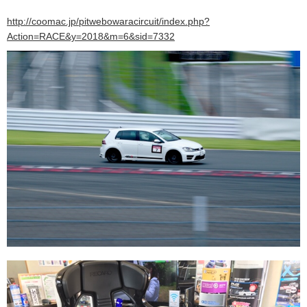
http://coomac.jp/pitwebowaracircuit/index.php?
Action=RACE&y=2018&m=6&sid=7332