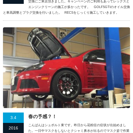
交換にご来店頂きました。キャンペーンのご利用もあってレックスと
エンジンクリーンの施工が多かったです。 GOLF5GTIのオイル交換
と車高調整とプラグ交換を行いました。 RECSをじっくり施工していきます。
春の予感？！
3.4
こんばんはシュポルト東です。昨日から花粉症の症状が出始めまし
2016
た。一日中マスクをしないとクシャミ鼻水が出るのでマスク姿で作業