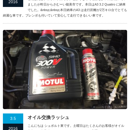
2016
ましたが昨日からさむーい能美市です。本日はA3 3.2 Quattro に納車
でした。&nbsp;&nbsp;本日納車のA3 は走行距離が2万キロ台でとても
綺麗な車です。ブレンボも付いていて安心して走行できるいい車です。
オイル交換ラッシュ
3.5
こんにちは シュポルト東です。土曜日はたくさんのお客様がオイル
2016