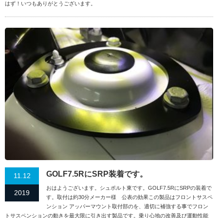
はず！いつもありがとうございます。
GOLF7.5RにSRP装着です。
11.12
おはようございます。シュポルト東です。GOLF7.5RにSRPの装着で
2019
す。取付は約30分メーカー様 公表の効果この製品はフロントサスペ
ンション アッパーマウント取付部のを、適切に補強する事でフロン
トサスペンションの動きを最大限に引き出す製品です。乗り心地の改善及び運動性能