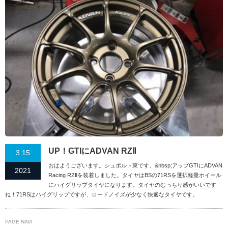
UP！GTIにADVAN RZⅡ
3.15
おはようございます。シュポルト東です。&nbsp;アップGTIにADVAN
2021
Racing RZⅡを装着しました。タイヤはBSの71RSを選択軽量ホイール
にハイグリップタイヤになります。タイヤのむっちり感がいいです
ね！71RSはハイグリップですが、ロードノイズが少なく快適なタイヤです。
PAGE NAVI