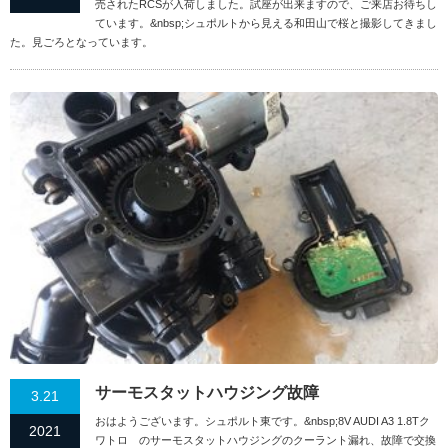
売されたRCSが入荷しました。試座が出来ますので、ご来店お待ちし
ています。&nbsp;シュポルトから見える和田山で桜と撮影してきまし
た。見ごろとなっています。
サーモスタットハウジング故障
3.21
おはようございます。シュポルト東です。&nbsp;8V AUDI A3 1.8Tク
2021
ワトロ のサーモスタットハウジングのクーラント漏れ、故障で交換