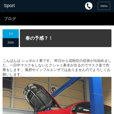
menu
ブログ
3.4
春の予感？！
2016
こんばんは シュポルト東です。 昨日から花粉症の症状が出始めまし
た。一日中マスクをしないとクシャミ鼻水が出るのでマスク姿で作
業をします 。風邪やインフルエンザではありませんのでよろしくお
願いします。