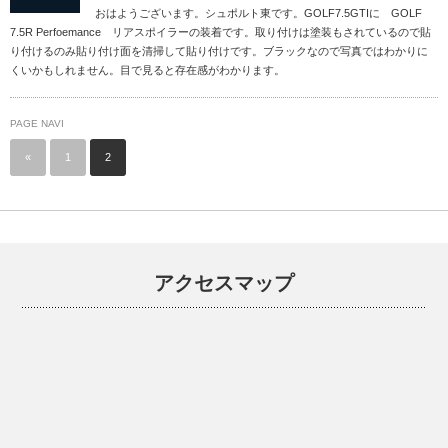
おはようございます。シュポルト東です。GOLF7.5GTIに GOLF
7.5R Perfoemance リアスポイラーの装着です。取り付けは塗装もされているので貼
り付けるのみ貼り付け面を清掃して貼り付けです。ブラックなので写真ではわかりに
くいかもしれません。目で見ると存在感がわかります。
PAGE NAVI
«
1
2
アクセスマップ