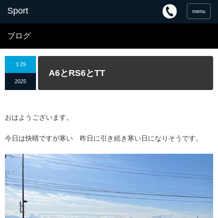
menu
ブログ
3.29
A6とRS6とTT
2025
おはようございます。
今日は快晴ですが寒い 昨日に引き続き寒い日になりそうです。