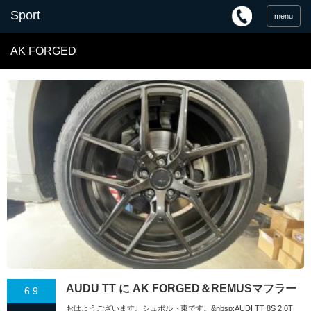
menu
AK FORGED
AUDU TT に AK FORGED＆REMUSマフラー
6.9
おはようございます。シュポルト東です。&nbsp;AUDI TT 8S 2.0T