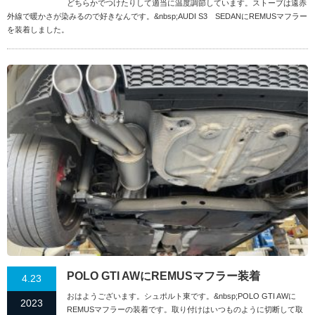
どちらかでつけたりして適当に温度調節しています。ストーブは遠赤
外線で暖かさが染みるので好きなんです。&nbsp;AUDI S3 SEDANにREMUSマフラー
を装着しました。
POLO GTI AWにREMUSマフラー装着
4.23
おはようございます。シュポルト東です。&nbsp;POLO GTI AWに
2023
REMUSマフラーの装着です。取り付けはいつものように切断して取