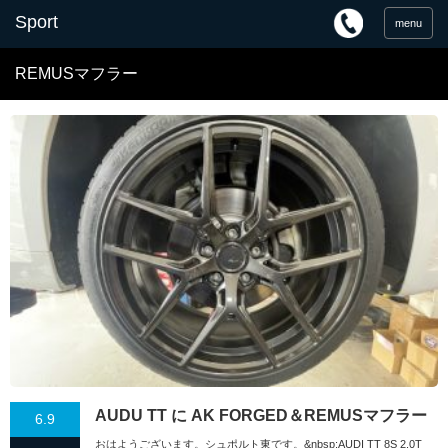
menu
REMUSマフラー
AUDU TT に AK FORGED＆REMUSマフラー
6.9
おはようございます。シュポルト東です。&nbsp;AUDI TT 8S 2.0T