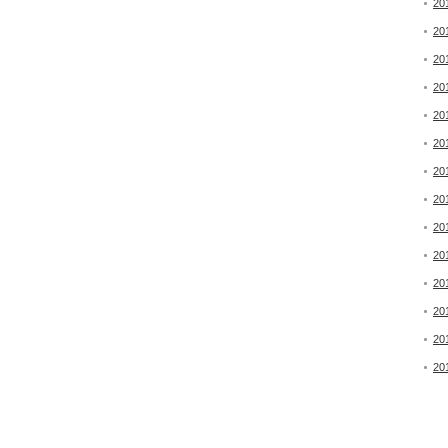
20
20
20
20
20
20
20
20
20
20
20
20
20
20