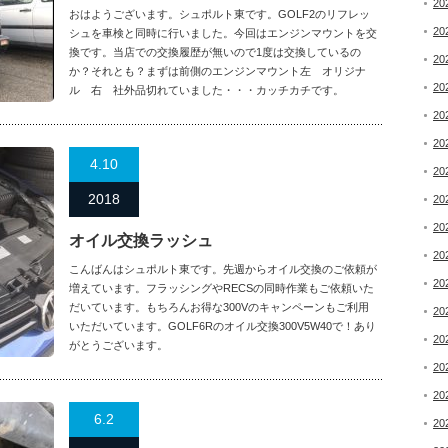
20
おはようございます。シュポルト東です。GOLF2のリフレッ
20
シュを車検と同時に行いました。今回はエンジンマウントを交
換です。当店での交換履歴が無いので1度は交換しているの
20
か？それとも？まずは前側のエンジンマウント左 オリジナ
20
ル 右 社外品切れていました・・・カッチカチです。
20
20
4.10
20
2018
20
20
オイル交換ラッシュ
20
こんばんはシュポルト東です。先週からオイル交換のご依頼が
20
増えています。フラッシングやRECSの同時作業もご依頼いた
だいています。もちろんお得な300Vのキャンペーンもご利用
20
いただいています。GOLF6Rのオイル交換300V5W40で！あり
20
がとうございます。
20
20
6.2
20