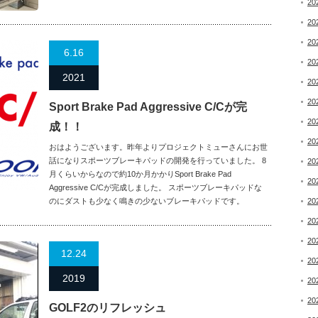
20
20
20
6.16
20
2021
20
20
Sport Brake Pad Aggressive C/Cが完
20
成！！
20
おはようございます。昨年よりプロジェクトミューさんにお世
話になりスポーツブレーキパッドの開発を行っていました。 8
20
月くらいからなので約10か月かかりSport Brake Pad
20
Aggressive C/Cが完成しました。 スポーツブレーキパッドな
のにダストも少なく鳴きの少ないブレーキパッドです。
20
20
20
12.24
20
2019
20
20
GOLF2のリフレッシュ