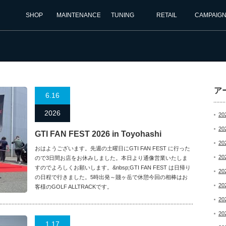
SHOP
MAINTENANCE
TUNING
RETAIL
CAMPAIG
ア
6.16
2026
20
20
GTI FAN FEST 2026 in Toyohashi
20
おはようございます。先週の土曜日にGTI FAN FEST に行った
20
ので3日間お店をお休みしました。本日より通像営業いたしま
すのでよろしくお願いします。&nbsp;GTI FAN FEST は日帰り
20
の日程で行きました。5時出発～賤ヶ岳で休憩今回の相棒はお
20
客様のGOLF ALLTRACKです。
20
20
1.17