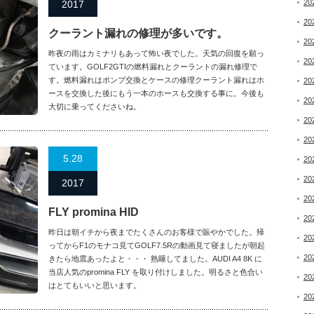
20
2017
20
クーラント漏れの修理が多いです。
20
昨夜の雨はカミナリもあって怖い夜でした。天気の回復を願っ
20
ています。GOLF2GTIの燃料漏れとクーラントの漏れ修理で
す。燃料漏れはポンプ交換とケースの修理クーラント漏れはホ
20
ースを交換した後にもう一本のホースも交換する事に。今後も
20
大切に乗ってくださいね。
20
20
5.28
20
20
2017
20
FLY promina HID
20
昨日は朝イチから夜までたくさんのお客様で賑やかでした。帰
20
ってからF1のモナコ見てGOLF7.5Rの動画見て寝ましたが朝起
20
きたら地震あったよと・・・ 熟睡してました。AUDI A4 8K に
当店人気のpromina FLY を取り付けしました。明るさと色合い
20
はとてもいいと思います。
20