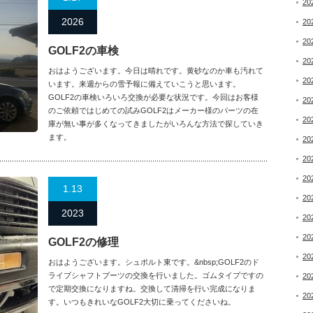
20
2026
20
20
GOLF2の車検
20
おはようございます。今日は晴れです。黄砂なのか車も汚れて
20
います。来週からの雪予報に備えていこうと思います。
GOLF2の車検いろいろ交換が必要な状況です。今回はお客様
20
のご依頼ではじめての試みGOLF2はメーカー様のパーツの在
20
庫が無い事が多くなってきましたがいろんな方法で探していき
ます。
20
20
20
1.13
20
2023
20
20
GOLF2の修理
20
おはようございます。シュポルト東です。&nbsp;GOLF2のド
ライブシャフトブーツの交換を行いました。ゴムタイプですの
20
で定期交換になりますね。交換して清掃を行い完成になりま
20
す。いつもきれいなGOLF2大切に乗ってくださいね。