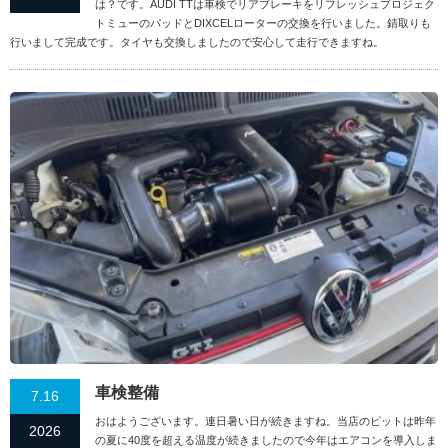
は？です。AUDI TTは車検でリアブレーキをリフレッシュプロジェク
トミューのパッドとDIXCELローターの交換を行いました。錆取りも
行いまして完成です。タイヤも交換しましたので安心して走行できますね。
車検整備
7.16
おはようございます。連日暑い日が続きますね。当店のピットは昨年
2026
の夏に40度を超える温度が続きましたので今年はエアコンを導入しま