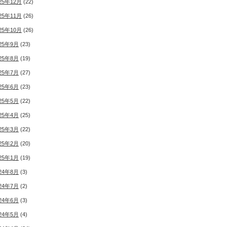
25年12月
(22)
25年11月
(26)
25年10月
(26)
25年9月
(23)
25年8月
(19)
25年7月
(27)
25年6月
(23)
25年5月
(22)
25年4月
(25)
25年3月
(22)
25年2月
(20)
25年1月
(19)
24年8月
(3)
24年7月
(2)
24年6月
(3)
24年5月
(4)