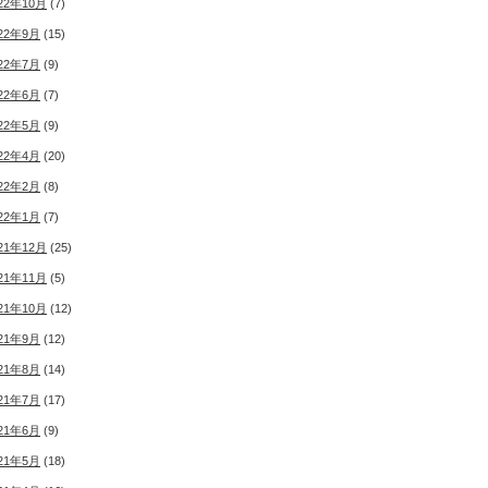
22年10月
(7)
22年9月
(15)
22年7月
(9)
22年6月
(7)
22年5月
(9)
22年4月
(20)
22年2月
(8)
22年1月
(7)
21年12月
(25)
21年11月
(5)
21年10月
(12)
21年9月
(12)
21年8月
(14)
21年7月
(17)
21年6月
(9)
21年5月
(18)