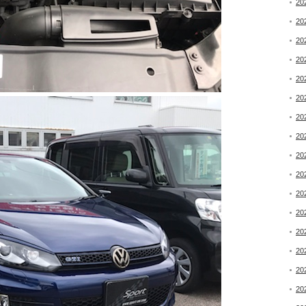
20
20
20
20
20
20
20
20
20
20
20
20
20
20
20
20