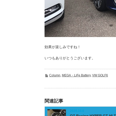
効果が楽しみですね！
いつもありがとうございます。
Column
,
MEGA・LiFe Battery
,
VW GOLF6
関連記事
2020.10.6
OZ Racing HYPER GT HLT