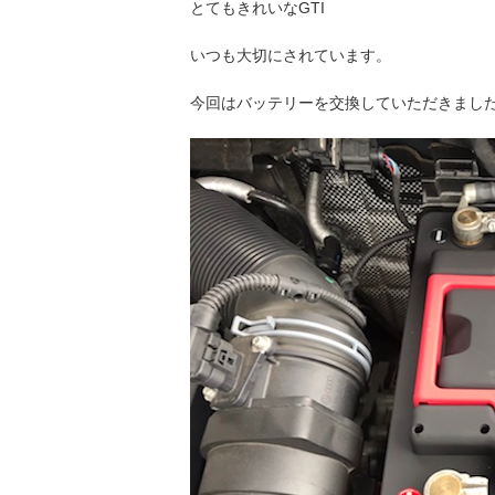
とてもきれいなGTI
いつも大切にされています。
今回はバッテリーを交換していただきまし