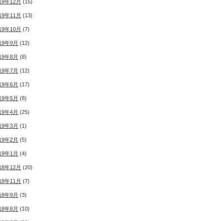
19年12月
(15)
19年11月
(13)
19年10月
(7)
19年9月
(12)
19年8月
(8)
19年7月
(12)
19年6月
(17)
19年5月
(8)
19年4月
(25)
19年3月
(1)
19年2月
(5)
19年1月
(4)
18年12月
(20)
18年11月
(7)
18年9月
(3)
18年8月
(10)