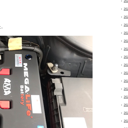
20
20
20
20
た。
20
20
20
20
20
20
20
20
20
20
20
20